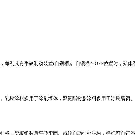
每列具有手刹制动装置(自锁柄)。自锁柄在OFF位置时，架体
。乳胶涂料多用于涂刷墙体，聚氨酯树脂涂料多用于涂刷墙裙、
挂板，架板组装后平整牢固。齿轮自动挂档结构，摇把可自行停