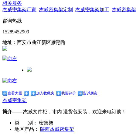
相关服务
杰威密集架厂家
杰威密集架定制
杰威密集架加工
杰威密集架
咨询热线
15289452909
地址：西安市曲江新区雁翔路
查看大图
加入收藏夹
我要评价
告诉朋友
杰威密集架
简介——
杰威文件柜，市内 送货包安装，欢迎来电订购！
类 别：
密集架
地区产品：
陕西杰威密集架