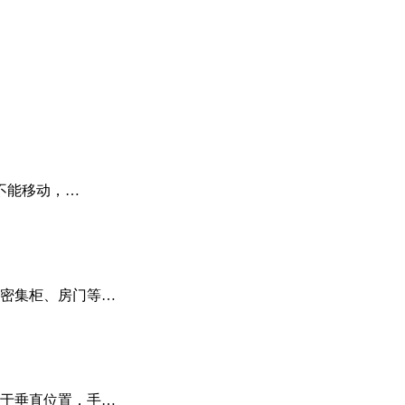
不能移动，…
密集柜、房门等…
于垂直位置，手…