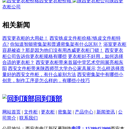
西安更衣柜价格
陕西更
衣柜公司
相关新闻
西安更衣柜的大用处！
西安铁皮文件柜价格?铁皮文件柜特
点?
你知道智能密集架和普通密集架有什么区别？
浴室更衣柜
容易被盗？那是因为他们没有用杰威更衣柜门锁！
西安更衣
柜公司告诉你更衣柜规格有哪些
更衣柜好不好用，如何选择
合适的更衣柜？
西安更衣柜带来首届中堂艺术空间展亮相东
阳
西安文件柜带来陕西师范大学办公家具展示
怎么样选择质
量好的西安文件柜，有什么鉴别方法
西安密集架中有哪些小
创意，制作工序是怎么样的，有哪些小技巧
回到顶部
网站首页
|
文件柜
|
更衣柜
|
密集架
|
产品中心
|
新闻资讯
|
公
司简介
|
联系我们
公司地址：西安市曲江新区雁翔路
电话：15289452909
西安杰