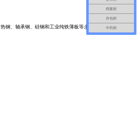
档案柜
存包柜
钢、耐热钢、轴承钢、硅钢和工业纯铁薄板等;按专业用途分，有油桶
中药柜