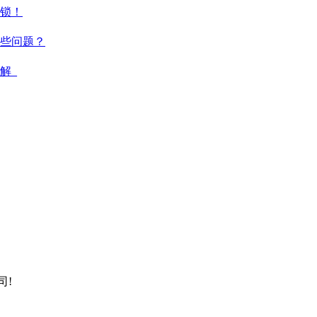
锁！
些问题？
解_
司!