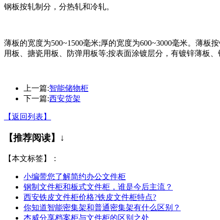
钢板按轧制分，分热轧和冷轧。
薄板的宽度为500~1500毫米;厚的宽度为600~3000
用板、搪瓷用板、防弹用板等;按表面涂镀层分，有镀锌薄板
上一篇:
智能储物柜
下一篇:
西安货架
【返回列表】
【推荐阅读】↓
【本文标签】：
小编带您了解简约办公文件柜
钢制文件柜和板式文件柜，谁是今后主流？
西安铁皮文件柜价格?铁皮文件柜特点?
你知道智能密集架和普通密集架有什么区别？
杰威分享档案柜与文件柜的区别之处