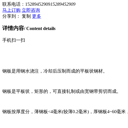
联系电话：
15289452909
15289452909
马上订购
立即咨询
分享到：
复制
更多
详情内容
/ Content details
手机扫一扫
钢板是用钢水浇注，冷却后压制而成的平板状钢材。
钢板是平板状，矩形的，可直接轧制或由宽钢带剪切而成。
钢板按厚度分，薄钢板<4毫米(较薄0.2毫米)，厚钢板4~60毫米