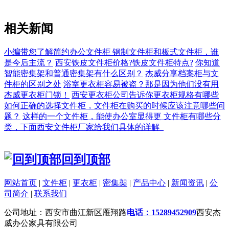
相关新闻
小编带您了解简约办公文件柜
钢制文件柜和板式文件柜，谁
是今后主流？
西安铁皮文件柜价格?铁皮文件柜特点?
你知道
智能密集架和普通密集架有什么区别？
杰威分享档案柜与文
件柜的区别之处
浴室更衣柜容易被盗？那是因为他们没有用
杰威更衣柜门锁！
西安更衣柜公司告诉你更衣柜规格有哪些
如何正确的选择文件柜，文件柜在购买的时候应该注意哪些问
题？
这样的一个文件柜，能使办公室显得更
文件柜有哪些分
类，下面西安文件柜厂家给我们具体的详解_
回到顶部
网站首页
|
文件柜
|
更衣柜
|
密集架
|
产品中心
|
新闻资讯
|
公
司简介
|
联系我们
公司地址：西安市曲江新区雁翔路
电话：15289452909
西安杰
威办公家具有限公司