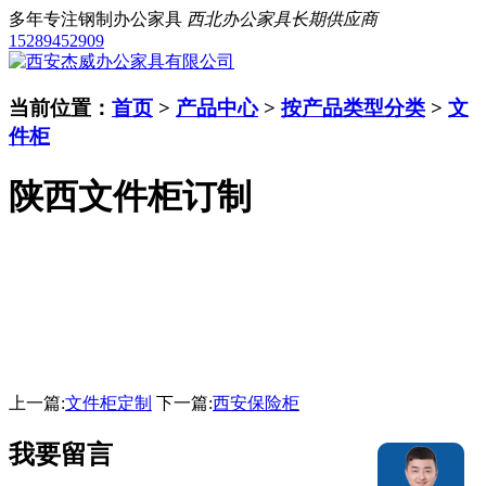
多年专注钢制办公家具
西北办公家具长期供应商
15289452909
当前位置：
首页
>
产品中心
>
按产品类型分类
>
文
件柜
陕西文件柜订制
上一篇:
文件柜定制
下一篇:
西安保险柜
我要留言