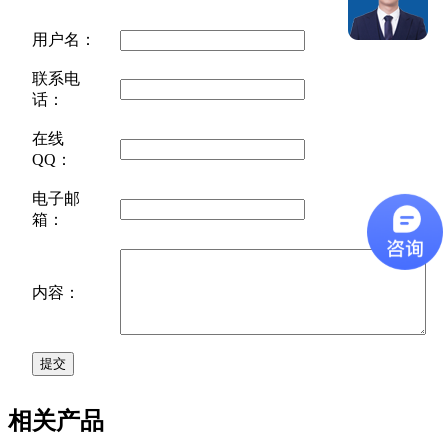
用户名：
联系电
话：
在线
QQ：
电子邮
箱：
内容：
相关产品