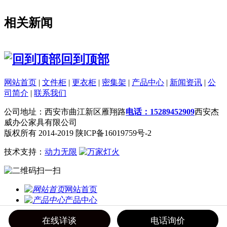
相关新闻
回到顶部
网站首页
|
文件柜
|
更衣柜
|
密集架
|
产品中心
|
新闻资讯
|
公
司简介
|
联系我们
公司地址：西安市曲江新区雁翔路
电话：15289452909
西安杰
威办公家具有限公司
版权所有 2014-2019 陕ICP备16019759号-2
技术支持：
动力无限
扫一扫
网站首页
产品中心
成功案例
在线详谈
电话询价
咨询热线