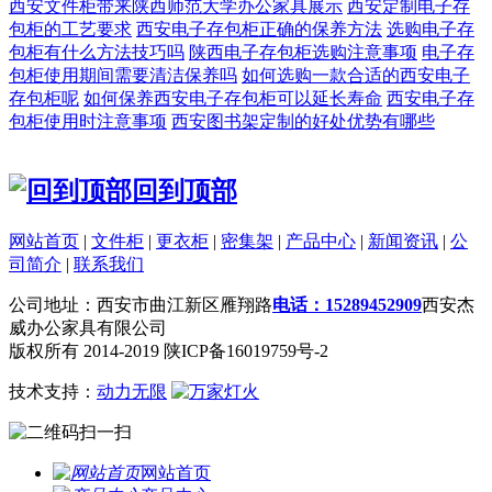
西安文件柜带来陕西师范大学办公家具展示
西安定制电子存
包柜的工艺要求
西安电子存包柜正确的保养方法
选购电子存
包柜有什么方法技巧吗
陕西电子存包柜选购注意事项
电子存
包柜使用期间需要清洁保养吗
如何选购一款合适的西安电子
存包柜呢
如何保养西安电子存包柜可以延长寿命
西安电子存
包柜使用时注意事项
西安图书架定制的好处优势有哪些
回到顶部
网站首页
|
文件柜
|
更衣柜
|
密集架
|
产品中心
|
新闻资讯
|
公
司简介
|
联系我们
公司地址：西安市曲江新区雁翔路
电话：15289452909
西安杰
威办公家具有限公司
版权所有 2014-2019 陕ICP备16019759号-2
技术支持：
动力无限
扫一扫
网站首页