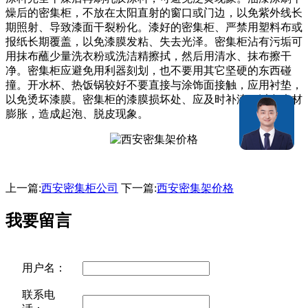
燥后的密集柜，不放在太阳直射的窗口或门边，以免紫外线长
期照射、导致漆面干裂粉化。漆好的密集柜、严禁用塑料布或
报纸长期覆盖，以免漆膜发粘、失去光泽。密集柜沾有污垢可
用抹布蘸少量洗衣粉或洗洁精擦拭，然后用清水、抹布擦干
净。密集柜应避免用利器刻划，也不要用其它坚硬的东西碰
撞。开水杯、热饭锅较好不要直接与涂饰面接触，应用衬垫，
以免烫坏漆膜。密集柜的漆膜损坏处、应及时补漆，以免木材
膨胀，造成起泡、脱皮现象。
上一篇:
西安密集柜公司
下一篇:
西安密集架价格
我要留言
用户名：
联系电