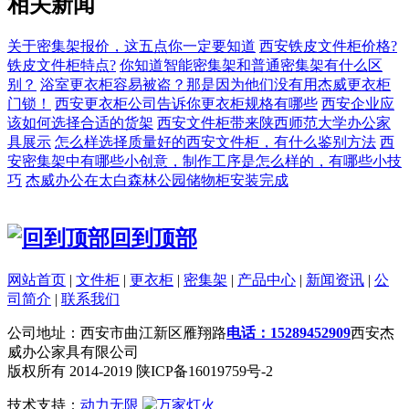
相关新闻
关于密集架报价，这五点你一定要知道
西安铁皮文件柜价格?
铁皮文件柜特点?
你知道智能密集架和普通密集架有什么区
别？
浴室更衣柜容易被盗？那是因为他们没有用杰威更衣柜
门锁！
西安更衣柜公司告诉你更衣柜规格有哪些
西安企业应
该如何选择合适的货架
西安文件柜带来陕西师范大学办公家
具展示
怎么样选择质量好的西安文件柜，有什么鉴别方法
西
安密集架中有哪些小创意，制作工序是怎么样的，有哪些小技
巧
杰威办公在太白森林公园储物柜安装完成
回到顶部
网站首页
|
文件柜
|
更衣柜
|
密集架
|
产品中心
|
新闻资讯
|
公
司简介
|
联系我们
公司地址：西安市曲江新区雁翔路
电话：15289452909
西安杰
威办公家具有限公司
版权所有 2014-2019 陕ICP备16019759号-2
技术支持：
动力无限