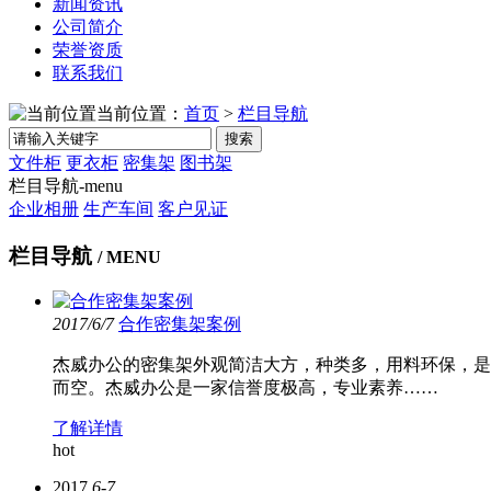
新闻资讯
公司简介
荣誉资质
联系我们
当前位置：
首页
>
栏目导航
搜索
文件柜
更衣柜
密集架
图书架
栏目导航-menu
企业相册
生产车间
客户见证
栏目导航
/ MENU
2017/6/7
合作密集架案例
杰威办公的密集架外观简洁大方，种类多，用料环保，是
而空。杰威办公是一家信誉度极高，专业素养……
了解详情
hot
2017
6-7