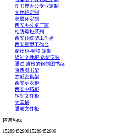
图书架办公专业定制
文件柜定制
双层床定制
西安办公桌厂家
柜防爆柜系列
西安传统型工作柜
西安重型工作台
储物柜-赛格 定制
钢制文件柜 送货安装
通过 质检的钢制图书架
陕西图书架
杰威密集架
西安更衣柜
西安中药柜
钢制文件柜
大器械
通玻文件柜
咨询热线
15289452909
15289452909