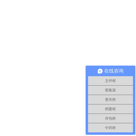
在线咨询
文件柜
密集架
更衣柜
档案柜
存包柜
中药柜